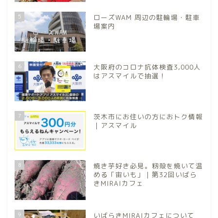
5
ローズWAM 周辺の駐輪場・駐車
場案内
6
大阪府のコロナ抗体検査3,000人
はアスマイルで抽選！
7
茨木市にお住いの方におトク情報
｜アスマイル
8
焼き芋好き必見。籾殻を焼いて温
める「宙いも」｜第32回いばら
きMIRAIカフェ
9
いばらきMIRAIカフェについて