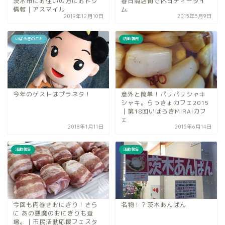
茨木市にお住いの方におトク
春日商店街で休日ティータイ
情報｜アスマイル
ム
2019年12月10日
2015年5月9日
いばらきのこと
活動報告
今年のゲストはプラネタ！
意外と簡単！パリパリシャキ
シャキ。らっきょカフェ2015
｜第18回いばらきMIRAIカフ
ェ
2018年1月11日
2015年6月14日
活動報告
活動報告
今回も肉巻きおにぎり！さら
名物！？茨木あんぱん
に あの悪魔のおにぎりも登
場。｜市民活動応援フェスタ