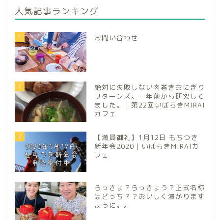
人気記事ランキング
1
お問い合わせ
2
絶対に失敗しない肉巻きおにぎり
リターンズ。一年前から研究して
ました。｜第22回いばらきMIRAI
カフェ
3
【満員御礼】1月12日 もちつき
新年会2020｜いばらきMIRAIカ
フェ
4
らっきょ？らっきょう？正式名称
はどっち？？おいしく漬かります
ように。。