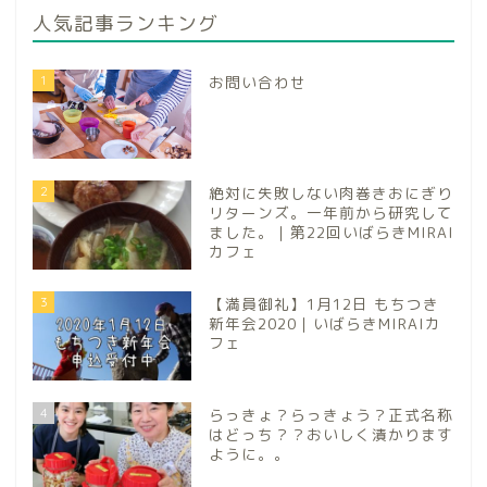
人気記事ランキング
1
お問い合わせ
2
絶対に失敗しない肉巻きおにぎり
リターンズ。一年前から研究して
ました。｜第22回いばらきMIRAI
カフェ
3
【満員御礼】1月12日 もちつき
新年会2020｜いばらきMIRAIカ
フェ
4
らっきょ？らっきょう？正式名称
はどっち？？おいしく漬かります
ように。。