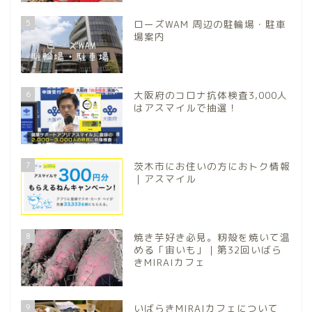
5
ローズWAM 周辺の駐輪場・駐車
場案内
6
大阪府のコロナ抗体検査3,000人
はアスマイルで抽選！
7
茨木市にお住いの方におトク情報
｜アスマイル
8
焼き芋好き必見。籾殻を焼いて温
める「宙いも」｜第32回いばら
きMIRAIカフェ
9
いばらきMIRAIカフェについて