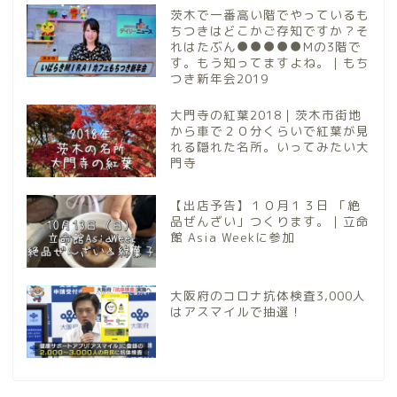
茨木で一番高い階でやっているも
ちつきはどこかご存知ですか？そ
れはたぶん●●●●●Mの3階で
す。もう知ってますよね。｜もち
つき新年会2019
大門寺の紅葉2018｜茨木市街地
から車で２０分くらいで紅葉が見
れる隠れた名所。いってみたい大
門寺
【出店予告】１０月１３日 「絶
品ぜんざい」つくります。｜立命
館 Asia Weekに参加
大阪府のコロナ抗体検査3,000人
はアスマイルで抽選！