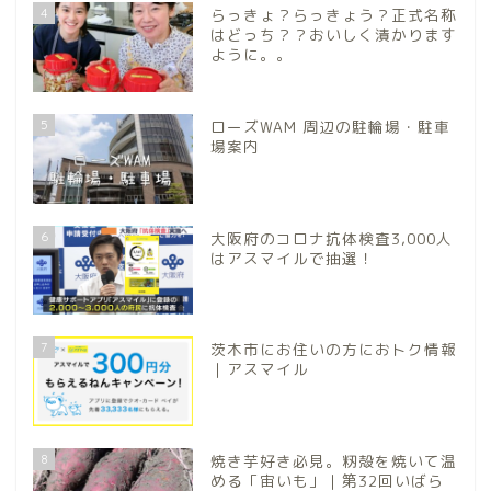
4
らっきょ？らっきょう？正式名称
はどっち？？おいしく漬かります
ように。。
5
ローズWAM 周辺の駐輪場・駐車
場案内
6
大阪府のコロナ抗体検査3,000人
はアスマイルで抽選！
7
茨木市にお住いの方におトク情報
｜アスマイル
8
焼き芋好き必見。籾殻を焼いて温
める「宙いも」｜第32回いばら