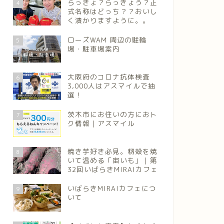
らっきょ？らっきょう？正
4
式名称はどっち？？おいし
く漬かりますように。。
ローズWAM 周辺の駐輪
5
場・駐車場案内
大阪府のコロナ抗体検査
6
3,000人はアスマイルで抽
選！
茨木市にお住いの方におト
7
ク情報｜アスマイル
焼き芋好き必見。籾殻を焼
8
いて温める「宙いも」｜第
32回いばらきMIRAIカフェ
いばらきMIRAIカフェにつ
9
いて