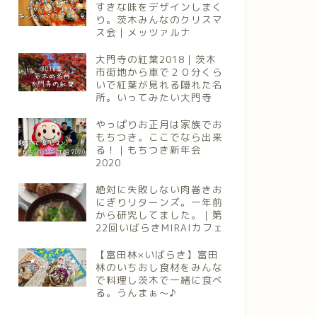
すきな味をデザインしまく
り。茨木みんなのクリスマ
ス会｜メッツァルナ
大門寺の紅葉2018｜茨木
市街地から車で２０分くら
いで紅葉が見れる隠れた名
所。いってみたい大門寺
やっぱりお正月は家族でお
もちつき。ここでなら出来
る！｜もちつき新年会
2020
絶対に失敗しない肉巻きお
にぎりリターンズ。一年前
から研究してました。｜第
22回いばらきMIRAIカフェ
【富田林×いばらき】富田
林のいちおし食材をみんな
で料理し茨木で一緒に食べ
る。うんまぁ～♪